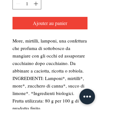
Ajouter au panier
More, mirtilli, lamponi, una confettura
che profuma di sottobosco da
mangiare con gli occhi ed assaporare
cucchiaino dopo cucchiaino. Da
abbinare a caciotta, ricotta o robiola.
INGREDIENTI: Lamponi*, mirtilli*,
more*, zucchero di canna*, succo di
limone*. *Ingredienti biologici.
Frutta utilizzata: 80 g per 100 g di
prodotto finito
Operatore controllato n° B01V
Organismo di controllo Bio Agri Cert
Srl -IT BIO 007
Senza Glutine